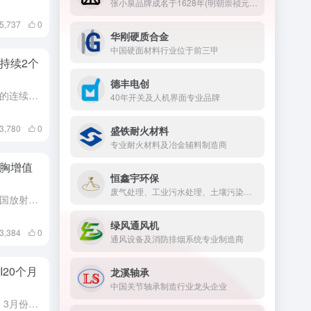
张小泉品牌成名于1628年(明朝崇祯元年)，是中华老字号，也是刀剪行业中唯一的中国驰名商标。
5,737
0
华刚硬质合金
中国硬面材料行业位于前三甲
持续2个
德丰电创
财神导航4月23日报道，在过去的连续两个季度里，风力发电场一直是英国的主要电力来源，这标志着可再生能源在英国发电量中超过化石燃料的时间达到有史以来最长。
40年开关及人机界面专业品牌
3,780
0
盛铁耐火材料
专业耐火材料及冶金辅料制造商
胸增值
恒鑫宇环保
废气处理、工业污水处理、土壤污染治理、固废治理、噪声治理、VOC治理的技术研发
财神导航4月21日报道，一个英国放射技师团体呼吁对文胸免征增值税，认为文胸与卫生用品一样，对妇女健康至关重要。据了解，目前，英国只有接受过乳腺癌手术的妇女才能免交 20% 的增值税。
绿风通风机
3,384
0
通风设备及消防排烟系统专业制造商
20个月
龙溪轴承
中国关节轴承制造行业龙头企业
财神导航今日（4月2日）消息，3月份标普全球/CIPS英国制造业采购经理人指数（PMI）终值升至50.3，该数值是英国近20个月以来的首次进入扩张区。