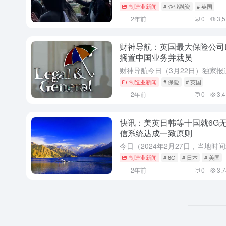
制造业新闻
# 企业融资
# 英国
2年前
0
3,
财神导航：英国最大保险公司L
搁置中国业务并裁员
制造业新闻
# 保险
# 英国
2年前
0
3,
快讯：美英日韩等十国就6G
信系统达成一致原则
制造业新闻
# 6G
# 日本
# 美国
2年前
0
3,