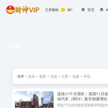
首页
兰开斯特
36°
英国
共 12 篇资讯
排序
发布
更新
浏览
点赞
收藏
评论
连续11个月增长：英国11月
动汽车（BEV）新车销量增长
58%