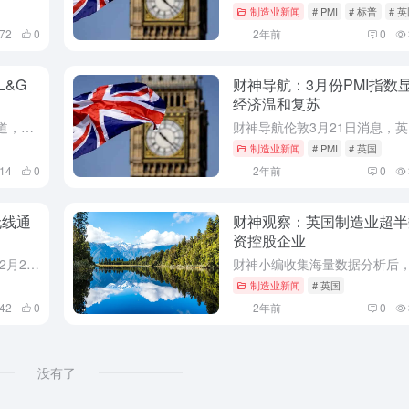
制造业新闻
# PMI
# 标普
# 
572
0
2年前
0
&G
财神导航：3月份PMI指数
经济温和复苏
财神导航今日（3月22日）独家报道，英国最大保险公司和资产管理公司之一的Legal & General (LGEN.L)，已经搁置了获得中国业务许可的计划，并将在中国的员工人数减少了一半以上，加入了在...
制造业新闻
# PMI
# 英国
414
0
2年前
0
无线通
财神观察：英国制造业超半
资控股企业
今日（2024年2月27日，当地时间2月26日）美国白宫消息，美国、澳大利亚、加拿大、捷克、芬兰、法国、日本、韩国、瑞典和英国就6G无线通信系统研发的共同原则发表联合声明。
制造业新闻
# 英国
742
0
2年前
0
没有了