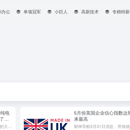
AI办公
单项冠军
小巨人
高新技术
专精特新
份纯电
5月份英国企业信心指数达
了
来最高
得益于为达到政府强制要求而提供的大幅折扣，英国11月份纯电动汽车（BEV）新车销量增长了58%，这是连续第11个月的增长。