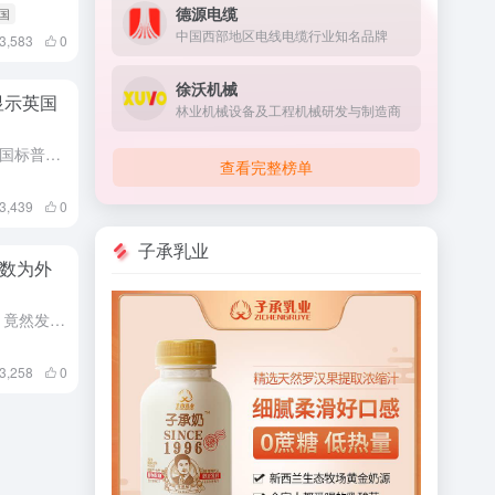
德源电缆
英国
中国西部地区电线电缆行业知名品牌
3,583
0
徐沃机械
显示英国
林业机械设备及工程机械研发与制造商
财神导航伦敦3月21日消息，英国标普全球综合采购经理人指数（PMI）从2月份的53.0回落至3月份的52.9，显示英国企业本月继续保持从衰退中复苏的势头，但顽固的价格压力可能会支撑英国央行对利率采取观...
查看完整榜单
3,439
0
子承乳业
数为外
财神小编收集海量数据分析后，竟然发现英国制造业超过半数企业为外资控股，这体现了英国作为一个开放型经济体的特点，吸引了大量外资企业的投资和参与。外资企业的投资和技术引进，推动了英国制造业的发展，提高了产...
3,258
0