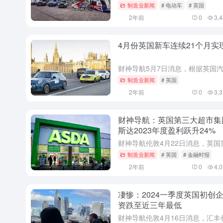
制造业新闻
# 电动车
# 英国
2年前
0
3,
4月份英国新车连续21个月实
制造业新闻
# 英国
2年前
0
3,
财神导航：英国第三大超市集
斯达2023年度盈利跃升24%
制造业新闻
# 英国
# 金融时报
2年前
0
4,
凄惨：2024一季度英国初创
资跌至近三年最低