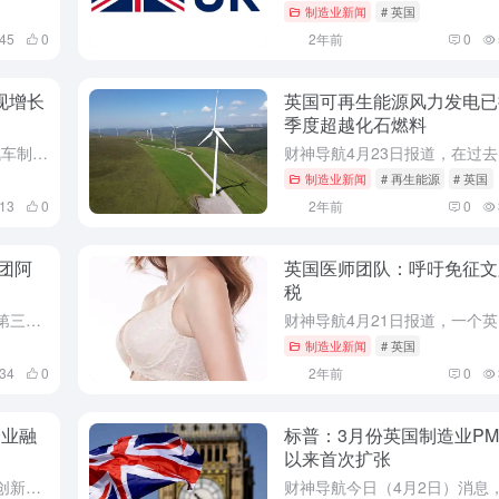
制造业新闻
# 英国
445
0
2年前
0
现增长
英国可再生能源风力发电已
季度超越化石燃料
财神导航5月7日消息，根据英国汽车制造商和贸易商协会（SMMT）最新的初步行业数据，2024年4月份英国新车注册量连续第21个月实现了增长。预计总体销量将达到198万辆。
制造业新闻
# 再生能源
# 英国
313
0
2年前
0
团阿
英国医师团队：呼吁免征文
税
财神导航伦敦4月22日消息，英国第三大超市集团阿斯达（Asda）报告称，尽管市场份额被竞争对手夺走，但其战略仍取得了进展，2023年度盈利跃升24%，超过10亿英镑（12.4亿美元）。
制造业新闻
# 英国
034
0
2年前
0
企业融
标普：3月份英国制造业PMI
以来首次扩张
财神导航伦敦4月16日消息，汇丰创新银行和Dealroom的报告显示，2024年第一季度，英国初创企业的融资额为39亿美元，低于上一季度的48亿美元，这是自2020年第二季度以来的近三年最低水平。