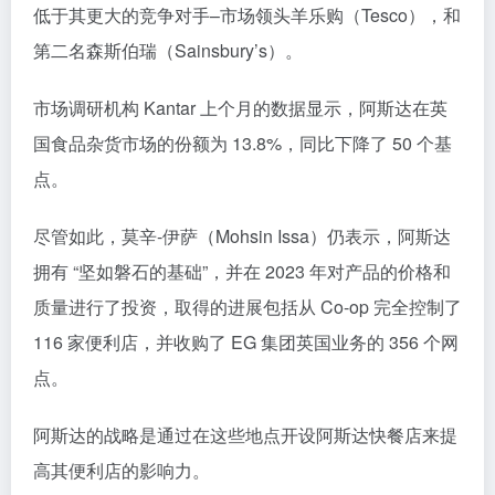
低于其更大的竞争对手–市场领头羊乐购（Tesco），和
第二名森斯伯瑞（Sainsbury’s）。
市场调研机构 Kantar 上个月的数据显示，阿斯达在英
国食品杂货市场的份额为 13.8%，同比下降了 50 个基
点。
尽管如此，莫辛-伊萨（Mohsin Issa）仍表示，阿斯达
拥有 “坚如磐石的基础”，并在 2023 年对产品的价格和
质量进行了投资，取得的进展包括从 Co-op 完全控制了
116 家便利店，并收购了 EG 集团英国业务的 356 个网
点。
阿斯达的战略是通过在这些地点开设阿斯达快餐店来提
高其便利店的影响力。