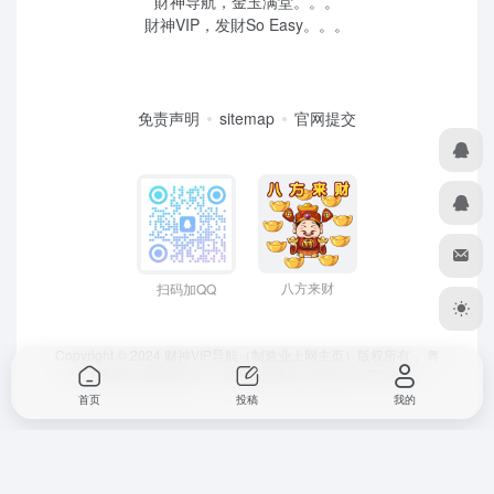
財神导航，金玉满堂。。。
財神VIP，发財So Easy。。。
免责声明
sitemap
官网提交
八方来财
扫码加QQ
Copyright © 2024 财神VIP导航（制造业上网主页）版权所有，
粤
ICP备2022039259号
、 粤公网安备44190002007732号
首页
投稿
我的