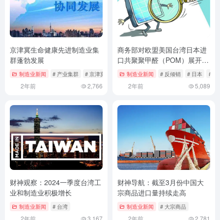
京津冀生命健康先进制造业集
商务部对欧盟美国台湾日本进
群蓬勃发展
口共聚聚甲醛（POM）展开反
倾销调查
制造业新闻
# 产业集群
# 京津冀
制造业新闻
# 反倾销
# 日本
# 欧
2年前
2,766
2年前
5,089
财神观察：2024一季度台湾工
财神导航：截至3月份中国大
业和制造业积极增长
宗商品进口量持续走高
制造业新闻
# 台湾
制造业新闻
# 大宗商品
2年前
3,167
2年前
2,781