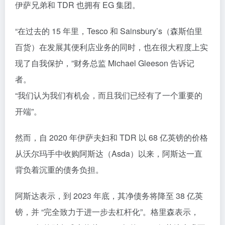
伊萨兄弟和 TDR 也拥有 EG 集团。
“在过去的 15 年里，Tesco 和 Sainsbury’s（森斯伯里
百货）在发展其便利店业务的同时，也在很大程度上实
现了自我保护，”财务总监 Michael Gleeson 告诉记
者。
“我们认为我们有机会，而且我们已经有了一个重要的
开端”。
然而，自 2020 年伊萨夫妇和 TDR 以 68 亿英镑的价格
从沃尔玛手中收购阿斯达（Asda）以来，阿斯达一直
背负着沉重的债务负担。
阿斯达表示，到 2023 年底，其净债务将降至 38 亿英
镑，并 “完全致力于进一步去杠杆化”。格里森表示，