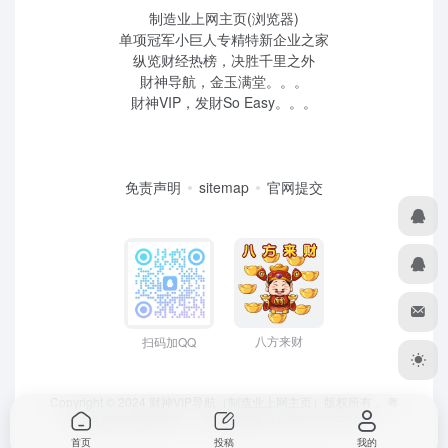
制造业上网主页(浏览器)
单项冠军小巨人专精特新企业之家
纵览财经热榜，决胜千里之外
財神导航，金玉满堂。。。
財神VIP，发財So Easy。。。
免责声明
sitemap
官网提交
八方来财
扫码加QQ
Copyright © 2024 财神VIP导航（制造业上网主页）版权所有，
粤
ICP备2022039259号
、 粤公网安备44190002007732号
首页
投稿
我的