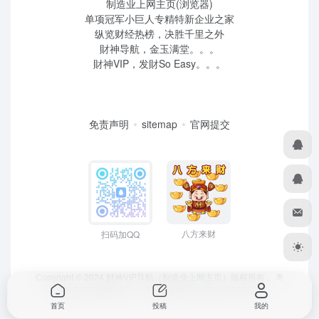
制造业上网主页(浏览器)
单项冠军小巨人专精特新企业之家
纵览财经热榜，决胜千里之外
財神导航，金玉满堂。。。
財神VIP，发財So Easy。。。
免责声明
sitemap
官网提交
八方来财
扫码加QQ
Copyright © 2024 财神VIP导航（制造业上网主页）版权所有，
粤
ICP备2022039259号
、 粤公网安备44190002007732号
首页
投稿
我的