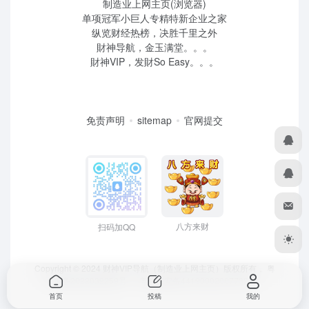
制造业上网主页(浏览器)
单项冠军小巨人专精特新企业之家
纵览财经热榜，决胜千里之外
財神导航，金玉满堂。。。
財神VIP，发財So Easy。。。
免责声明
sitemap
官网提交
八方来财
扫码加QQ
Copyright © 2024 财神VIP导航（制造业上网主页）版权所有，
粤
ICP备2022039259号
、 粤公网安备44190002007732号
首页
投稿
我的