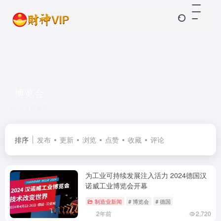
博览会
共 2 篇资讯
排序
发布
更新
浏览
点赞
收藏
评论
为工业可持续发展注入活力 2024德国汉
诺威工业博览会开幕
制造业新闻
# 博览会
# 德国
2年前
2,720