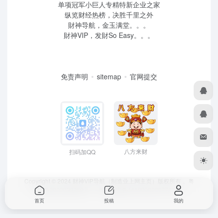
单项冠军小巨人专精特新企业之家
纵览财经热榜，决胜千里之外
財神导航，金玉满堂。。。
財神VIP，发財So Easy。。。
免责声明
sitemap
官网提交
八方来财
扫码加QQ
Copyright © 2024 财神VIP导航（制造业上网主页）版权所有，
粤
ICP备2022039259号
、 粤公网安备44190002007732号
首页
投稿
我的