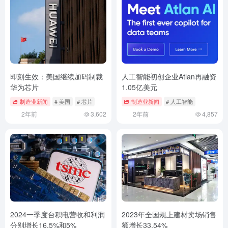
即刻生效：美国继续加码制裁
人工智能初创企业Atlan再融资
华为芯片
1.05亿美元
制造业新闻
# 美国
# 芯片
制造业新闻
# 人工智能
2年前
3,602
2年前
4,857
2024一季度台积电营收和利润
2023年全国规上建材卖场销售
分别增长16.5%和5%
额增长33.54%