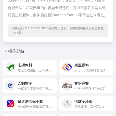
2024年11月14日 下午3:39收录时，该网页上的内容，都属于
合规合法，后期网页的内容如出现违规，可以直接联系网站管
理员进行删除，财神起始页|Caishen Startup不承担任何责任。
财神起始页|Caishen Startup致力于优质、实用的网络站点资源收集
与分享！
相关导航
宏望饲料
庚源香料
黑龙江省集团化运作的饲料研发与制造企业
致力于天然香料培育到生产全产业链二十余年
匠制数字
富明弹簧
一家专注于综合数字化创新型高新技术企业
中国汽车配件行业知名车用弹簧研发与制造商
耐之梦劳保手套
恒鑫宇环保
国内领先的耐酸碱劳保手套制造商
废气处理、工业污水处理、土壤污染治理、固废治理、噪声治理、VOC治理的技术研发