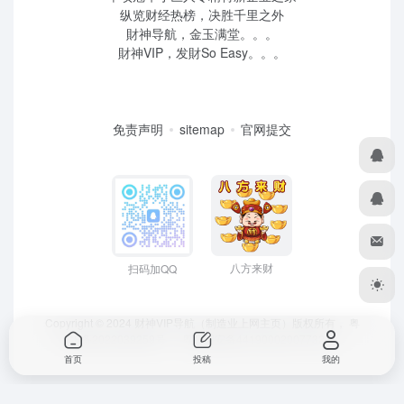
纵览财经热榜，决胜千里之外
財神导航，金玉满堂。。。
財神VIP，发財So Easy。。。
免责声明
sitemap
官网提交
八方来财
扫码加QQ
Copyright © 2024 财神VIP导航（制造业上网主页）版权所有，
粤
ICP备2022039259号
、 粤公网安备44190002007732号
首页
投稿
我的