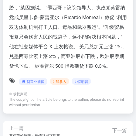
胁，”莱因施说。 “墨西哥下议院领导人、执政党莫雷纳
党成员里卡多-蒙雷亚尔（Ricardo Monreal）敦促 “利用
双边体制机制打击人口、毒品和武器贩运”。”升级贸易
报复只会伤害人民的钱袋子，远不能解决根本问题，”
他在社交媒体平台 X 上发帖说。 美元兑加元上涨 1%，
兑墨西哥比索上涨 2%，而亚洲股市下跌，欧洲股票期
货也下跌。 标准普尔 500 指数期货下跌 0.3%。
制造业新闻
# 加拿大
# 特朗普
©
版权声明
The copyright of the article belongs to the author, please do not reprint
without permission.
上一篇
下一篇
离任前的疯狂：据传拜登下周将