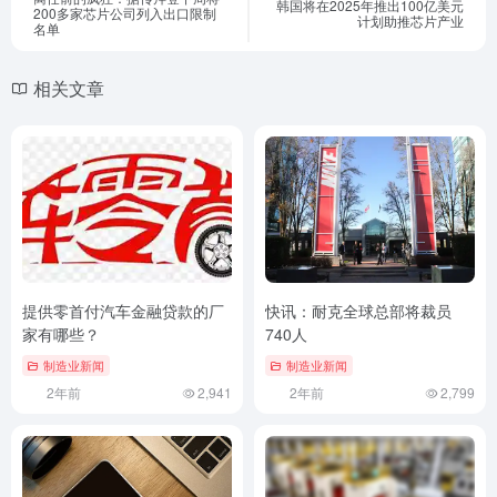
韩国将在2025年推出100亿美元
200多家芯片公司列入出口限制
计划助推芯片产业
名单
相关文章
提供零首付汽车金融贷款的厂
快讯：耐克全球总部将裁员
家有哪些？
740人
制造业新闻
制造业新闻
2年前
2,941
2年前
2,799