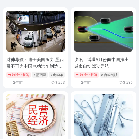
财神导航：迫于美国压力 墨西
快讯：博世5月份向中国推出
哥不再为中国电动汽车制造商
城市自动驾驶导航
减税
制造业新闻
# 墨西哥
# 电动车
# 美国
制造业新闻
# 自动驾驶
2年前
3,253
2年前
3,230