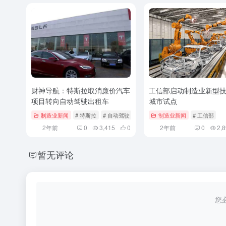
财神导航：特斯拉取消廉价汽车
工信部启动制造业新型
项目转向自动驾驶出租车
城市试点
制造业新闻
# 特斯拉
# 自动驾驶
制造业新闻
# 工信部
2年前
0
3,415
0
2年前
0
2,
暂无评论
您