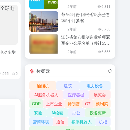
份额
2年前
6,811
截至5月份 阿根廷经济已连
续5个月萎缩
2年前
6,758
江苏省第八批制造业单项冠
军企业公示名单（共计55
家）
电动车增
2年前
6,555
标签云
4,065
0
油烟机
建筑
电力设备
AI服务机器人
医疗器械
展览会
GDP
上市企业
特朗普
G7
预制菜
安徽
AI绘画
办公
设备更新
营商环境
通信
客服机器人
机柜