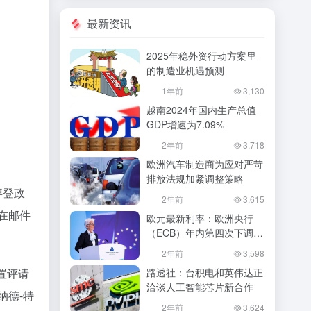
最新资讯
2025年稳外资行动方案里
的制造业机遇预测
1年前
3,130
越南2024年国内生产总值
GDP增速为7.09%
2年前
3,718
欧洲汽车制造商为应对严苛
排放法规加紧调整策略
拜登政
2年前
3,615
在邮件
欧元最新利率：欧洲央行
（ECB）年内第四次下调利
率至3%
2年前
3,598
置评请
路透社：台积电和英伟达正
洽谈人工智能芯片新合作
纳德-特
2年前
3,624