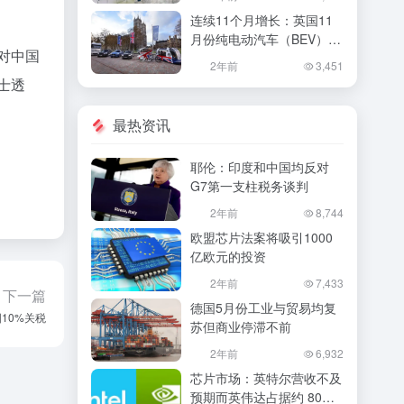
连续11个月增长：英国11
月份纯电动汽车（BEV）新
对中国
车销量增长了58%
2年前
3,451
士透
最热资讯
耶伦：印度和中国均反对
G7第一支柱税务谈判
2年前
8,744
欧盟芯片法案将吸引1000
亿欧元的投资
2年前
7,433
下一篇
德国5月份工业与贸易均复
10%关税
苏但商业停滞不前
2年前
6,932
芯片市场：英特尔营收不及
预期而英伟达占据约 80%