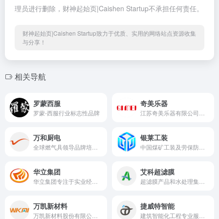
理员进行删除，财神起始页|Caishen Startup不承担任何责任。
财神起始页|Caishen Startup致力于优质、实用的网络站点资源收集
与分享！
相关导航
罗蒙西服
奇美乐器
罗蒙-西服行业标志性品牌
江苏奇美乐器有限公司奇美（QIMEI）牌、DIAMOND（钻石）牌和DHS牌系列竖笛、口风琴、口琴等乐器产品
万和厨电
银莱工装
全球燃气具领导品牌培育示范企业
中国煤矿工装及劳保防护用品专业制造商
华立集团
艾科超滤膜
华立集团专注于实业经营、产业投资与整合。连续多年蝉联中国民营企业500强，全球员工逾万人
超滤膜产品和水处理集成设备研发与制造商
万凯新材料
捷威特智能
万凯新材料股份有限公司成立于2008年，是国内领先的聚酯材料研发、生产、销售企业，致力于为社会提供健康、安全、环保、优质的聚酯材料，是瓶级PET行业“中国制造”的代表型企业
建筑智能化工程专业服务提供商