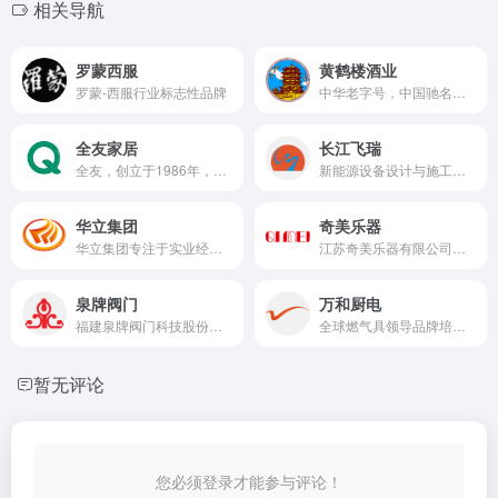
相关导航
罗蒙西服
黄鹤楼酒业
罗蒙-西服行业标志性品牌
中华老字号，中国驰名商标，白酒行业南派大清香典范
全友家居
长江飞瑞
全友，创立于1986年，秉承“创造美好家居生活”的企业使命，致力于为每一位用户提供一站式绿色、健康和个性化的家居生活解决方案，现已成为集研、产、销一体的大型现代化家居企业。公司产品包括全屋定制家具、沙发、床垫、软床、墙面家居、橱柜、卫浴、窗帘和板式套房家具，满足家庭、商用等多种场景的家居需求，赢得“全友家居,一站配齐”的美誉。
新能源设备设计与施工领域高新技术企业
华立集团
奇美乐器
华立集团专注于实业经营、产业投资与整合。连续多年蝉联中国民营企业500强，全球员工逾万人
江苏奇美乐器有限公司奇美（QIMEI）牌、DIAMOND（钻石）牌和DHS牌系列竖笛、口风琴、口琴等乐器产品
泉牌阀门
万和厨电
福建泉牌阀门科技股份有限公司身为技术成熟的低阻力倒流防止器生产厂家
全球燃气具领导品牌培育示范企业
暂无评论
您必须登录才能参与评论！