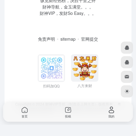
纵览财经热榜，决胜千里之外
財神导航，金玉满堂。。。
財神VIP，发財So Easy。。。
免责声明
sitemap
官网提交
八方来财
扫码加QQ
Copyright © 2024 财神VIP导航（制造业上网主页）版权所有，
粤
ICP备2022039259号
、 粤公网安备44190002007732号
首页
投稿
我的