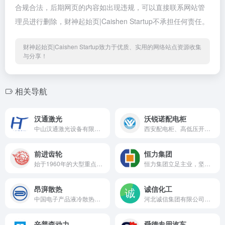
合规合法，后期网页的内容如出现违规，可以直接联系网站管
理员进行删除，财神起始页|Caishen Startup不承担任何责任。
财神起始页|Caishen Startup致力于优质、实用的网络站点资源收集
与分享！
相关导航
汉通激光
沃锐诺配电柜
中山汉通激光设备有限公司是一家经营激光设备的生产厂家，为国内外客户提供整套激光加工解决方案及相关配套设施及服务。主要产品包括精密微管激光切割机、精密激光焊接机系列、激光打标机系列、激光切割机系列、激光熔覆机、多功能激光加工机、金属粉末激光选区熔化（SLM）3D打印机系列、非标激光加工系统等多个系列。
西安配电柜、高低压开关成套设备专业制造商
前进齿轮
恒力集团
始于1960年的大型重点骨干齿轮制造商
恒力集团立足主业，坚守实业，是以炼油、石化、聚酯新材料和纺织全产业链发展的国际型企业。
昂湃散热
诚信化工
中国电子产品液冷散热模组行业领军企业
河北诚信集团有限公司是一家集研发、生产、销售于一体的大型精细化学品制造企业、石家庄市工业五十强企业、河北省百强企业、中国化工500强企业。
辛普森动力
舜德专用汽车