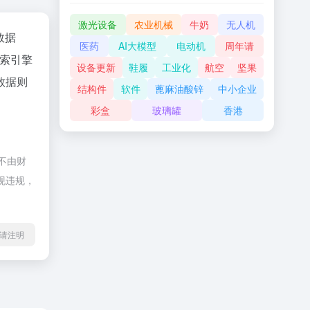
激光设备
农业机械
牛奶
无人机
z数据
医药
AI大模型
电动机
周年请
索引擎
设备更新
鞋履
工业化
航空
坚果
数据则
结构件
软件
蓖麻油酸锌
中小企业
彩盒
玻璃罐
香港
，不由财
出现违规，
l转载请注明