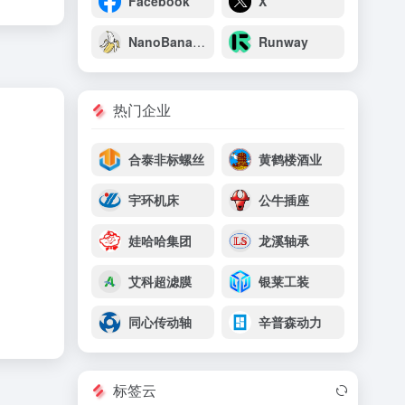
Facebook
X
NanoBanana
Runway
热门企业
合泰非标螺丝
黄鹤楼酒业
宇环机床
公牛插座
娃哈哈集团
龙溪轴承
艾科超滤膜
银莱工装
同心传动轴
辛普森动力
标签云