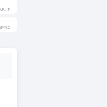
PSA变压吸附制氮机、制氧机等专业机电设备供应商
陕西华山建设集团有限公司先后被授予“中国建筑业成长性200强企业”“全国守合同重信用单位”“中国施工企业管理协会、中国企业联合会AAA级信用企业”“陕西省建筑业先进企业”等多项殊荣。