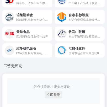
随车吊、洒水车等专用汽车领先品牌
中国电子产品液冷散热模组行业领军企业
瑞莱斯精密
合泰非标螺丝
以精密机械制造为核心军民融合企业
东莞合泰舜彦非标螺丝厂22年专注非标异型螺丝螺母定制加工
天味食品
牧马山玻璃
四川调味品行业领导品牌
专注于玻璃制品及节能门窗的生产、加工、批发与安装
维曼机电设备
汇维仕化纤
PSA变压吸附制氮机、制氧机等专业机电设备供应商
国内市场占有率高达约80%的中韩合资化纤企业
暂无评论
您必须登录才能参与评论！
立即登录