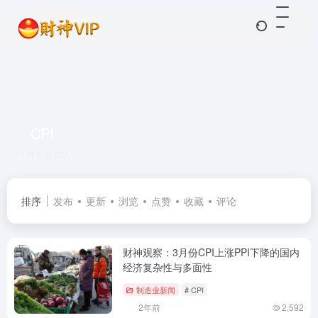
CPI
共 2 篇资讯
排序
发布
更新
浏览
点赞
收藏
评论
财神观察：3月份CPI上涨PPI下降的国内
经济复杂性与多面性
制造业新闻
# CPI
2年前
2,592