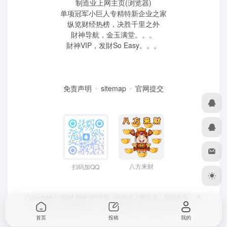
制造业上网主页(浏览器)
单项冠军小巨人专精特新企业之家
纵览财经热榜，决胜千里之外
財神导航，金玉满堂。。。
財神VIP，发財So Easy。。。
免责声明
sitemap
官网提交
八方来财
扫码加QQ
Copyright © 2024 财神VIP导航（制造业上网主页）版权所有，
粤
ICP备2022039259号
、 粤公网安备44190002007732号
首页
投稿
我的