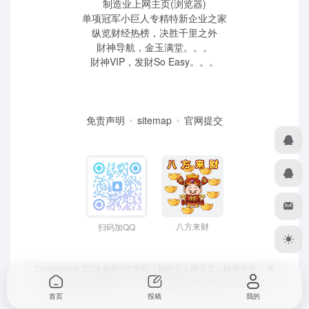
制造业上网主页(浏览器)
单项冠军小巨人专精特新企业之家
纵览财经热榜，决胜千里之外
財神导航，金玉满堂。。。
財神VIP，发財So Easy。。。
免责声明
sitemap
官网提交
八方来财
扫码加QQ
Copyright © 2024 财神VIP导航（制造业上网主页）版权所有，
粤
ICP备2022039259号
、 粤公网安备44190002007732号
首页
投稿
我的