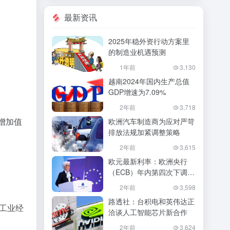
最新资讯
2025年稳外资行动方案里
的制造业机遇预测
1年前
3,130
越南2024年国内生产总值
GDP增速为7.09%
2年前
3,718
业增加值
欧洲汽车制造商为应对严苛
排放法规加紧调整策略
2年前
3,615
欧元最新利率：欧洲央行
（ECB）年内第四次下调利
率至3%
2年前
3,598
路透社：台积电和英伟达正
东工业经
洽谈人工智能芯片新合作
2年前
3,624