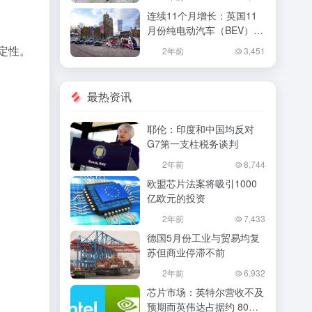
连续11个月增长：英国11
月份纯电动汽车（BEV）新
车销量增长了58%
定性。
2年前
3,451
最热资讯
耶伦：印度和中国均反对
G7第一支柱税务谈判
2年前
8,744
欧盟芯片法案将吸引1000
亿欧元的投资
2年前
7,433
德国5月份工业与贸易均复
苏但商业停滞不前
2年前
6,932
芯片市场：英特尔营收不及
预期而英伟达占据约 80%