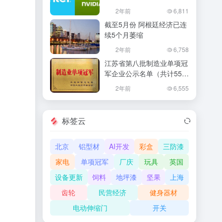
份额
2年前
6,811
截至5月份 阿根廷经济已连
续5个月萎缩
2年前
6,758
江苏省第八批制造业单项冠
军企业公示名单（共计55
家）
2年前
6,555
标签云
北京
铝型材
AI开发
彩盒
三防漆
家电
单项冠军
厂庆
玩具
英国
设备更新
饲料
地坪漆
坚果
上海
齿轮
民营经济
健身器材
电动伸缩门
开关