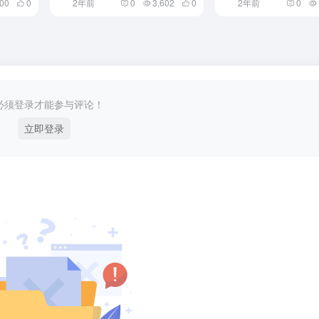
300
0
2年前
0
3,602
0
2年前
0
必须登录才能参与评论！
立即登录