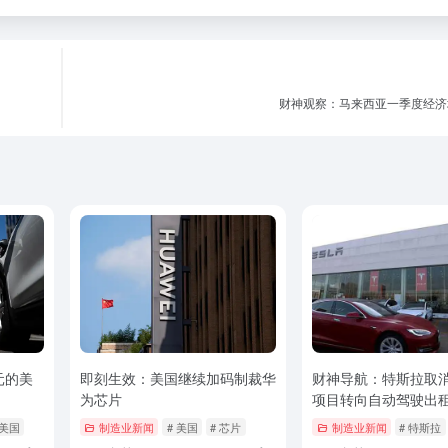
财神观察：马来西亚一季度经济增
元的美
即刻生效：美国继续加码制裁华
财神导航：特斯拉取
为芯片
项目转向自动驾驶出
 美国
制造业新闻
# 美国
# 芯片
制造业新闻
# 特斯拉