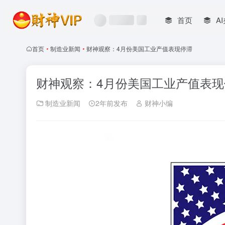
首页
A
首页
•
制造业新闻
•
财神观察：4月份美国工业产值表现停滞
财神观察：4月份美国工业产值表现
制造业新闻
2年前发布
财神小编