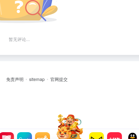
暂无评论...
免责声明
sitemap
官网提交