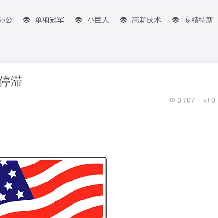
I办公
单项冠军
小巨人
高新技术
专精特新
停滞
3,707
0