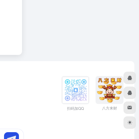
八方来财
扫码加QQ