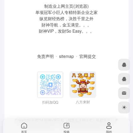
制造业上网主页(浏览器)
单项冠军小巨人专精特新企业之家
纵览财经热榜，决胜千里之外
財神导航，金玉满堂。。。
財神VIP，发財So Easy。。。
免责声明
sitemap
官网提交
八方来财
扫码加QQ
Copyright © 2024 财神VIP导航（制造业上网主页）版权所有，
粤
ICP备2022039259号
、 粤公网安备44190002007732号
首页
投稿
我的