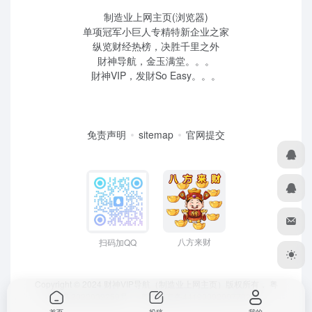
制造业上网主页(浏览器)
单项冠军小巨人专精特新企业之家
纵览财经热榜，决胜千里之外
財神导航，金玉满堂。。。
財神VIP，发財So Easy。。。
免责声明
sitemap
官网提交
八方来财
扫码加QQ
Copyright © 2024 财神VIP导航（制造业上网主页）版权所有，
粤
ICP备2022039259号
、 粤公网安备44190002007732号
首页
投稿
我的