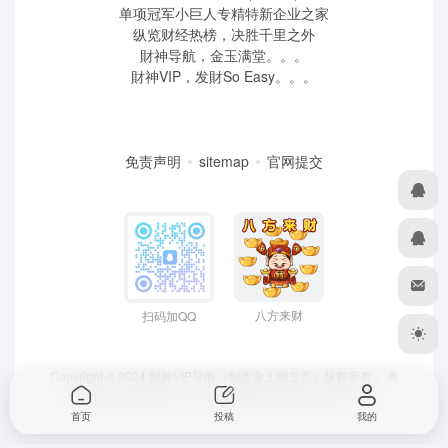
单项冠军小巨人专精特新企业之家
纵览财经热榜，决胜千里之外
財神导航，金玉满堂。。。
財神VIP，发財So Easy。。。
免责声明
sitemap
官网提交
八方来财
扫码加QQ
Copyright © 2024 财神VIP导航（制造业上网主页）版权所有，
粤
ICP备2022039259号
、 粤公网安备44190002007732号
首页
投稿
我的