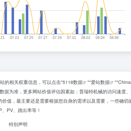
该站的相关权重信息，可以点击"
5118数据
""
爱站数据
""
Chin
站数据为准，更多网站价值评估因素如：普瑞特机械的访问速度、
的价值，最主要还是需要根据您自身的需求以及需要，一些确切
P、PV、跳出率等！
特别声明