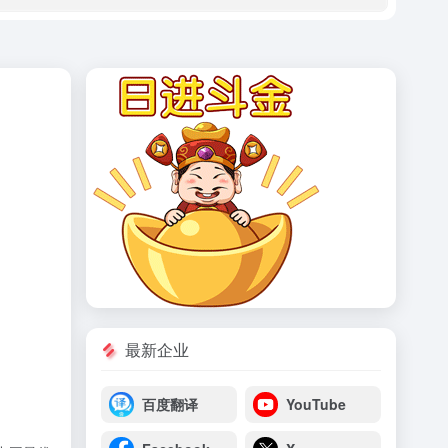
最新企业
百度翻译
YouTube