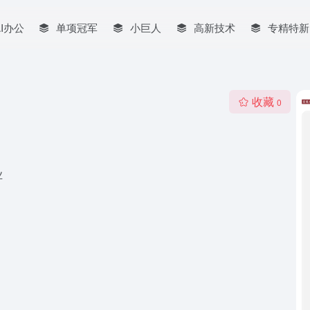
AI办公
单项冠军
小巨人
高新技术
专精特新
收藏
0
业