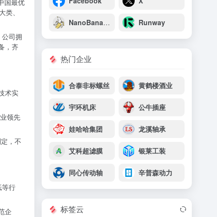
Facebook
X
中国最优
大类、
NanoBanana
Runway
。公司拥
备，齐
热门企业
合泰非标螺丝
黄鹤楼酒业
技术实
宇环机床
公牛插座
业领先
娃哈哈集团
龙溪轴承
制定，不
艾科超滤膜
银莱工装
同心传动轴
辛普森动力
纸等行
标签云
范企