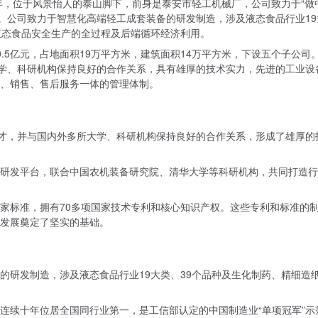
1年，位于风景怡人的泰山脚下，前身是泰安市轻工机械厂，公司致力于“做
旨。公司致力于智慧化高端轻工成套装备的研发制造，涉及液态食品行业19
液态食品安全生产的全过程及后端循环经济利用。
.5亿元，占地面积19万平方米，建筑面积14万平方米，下设五个子公司
大学、科研机构保持良好的合作关系，具有雄厚的技术实力，先进的工业设
、销售、售后服务一体的管理体制。
人才，并与国内外多所大学、科研机构保持良好的合作关系，形成了雄厚的
研发平台，联合中国农机装备研究院、清华大学等科研机构，共同打造行
家标准，拥有70多项国家技术专利和核心知识产权。这些专利和标准的
发展奠定了坚实的基础。
的研发制造，涉及液态食品行业19大类、39个品种及生化制药、精细造
连续十年位居全国同行业第一，是工信部认定的中国制造业“单项冠军”示