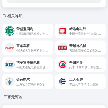
相关导航
荣盛盟固利
精达电磁线
中国新能源汽车动力电池和储能电池一流制造商
中国一流特种电磁线制造商
富华车桥
普瑞特机械
全球最大半挂车桥制造商及挂车桥领域的领军者
智慧化高端轻工成套装备国家级制造业单项冠军示范企业
西子富沃德电机
罡阳控股
中国无齿轮电梯曳引机行业龙头企业
始于1958年的大型制造业集团公司
金冠电气
工大金涛
上海证券交易所科创板上市企业（股票代码为688517）
专业从事非清洁水源热能资源化综合开发利用的高新技术企业。
暂无评论