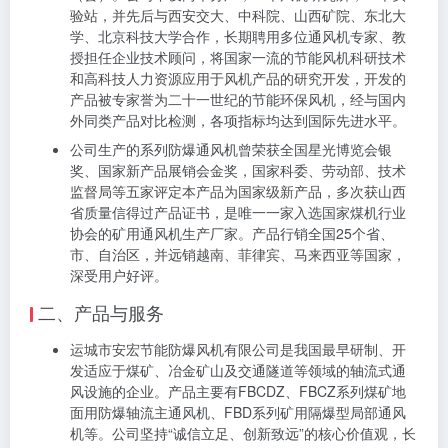
验站，并先后与西安交大、中科院、山西矿院、东北大
学、北京科技大学合作，长期聘用多位通风机专家、教
授担任企业技术顾问，将国家一流的节能风机科研技术
和高科技人力资源应用于风机产品的研究开发，开发的
产品被专家誉为二十一世纪的节能环保风机，经与国内
外同类产品对比检测，各项指标均达到国际先进水平。
公司生产的系列防爆通风机曾荣获全国星光博览会银
奖、国家新产品展销会金奖，国家科委、劳动部、技术
监督局等五家评定本产品为国家级新产品，多次获山西
省质量信得过产品证书，是唯一一家入选国家煤机行业
协会的矿用通风机生产厂家。产品行销全国25个省、
市、自治区，并远销越南、菲律宾、马来西亚等国家，
深受用户好评。
二、产品与服务
运城市安宏节能防爆风机有限公司是我国最早研制、开
发适应于煤矿、冶金矿山及交通隧道等领域的轴流式通
风设施的企业。产品主要有FBCDZ、FBCZ系列煤矿地
面用防爆轴流主通风机、FBD系列矿用隔爆型局部通风
机等。公司坚持“诚信立足、创新致远”的核心价值观，长