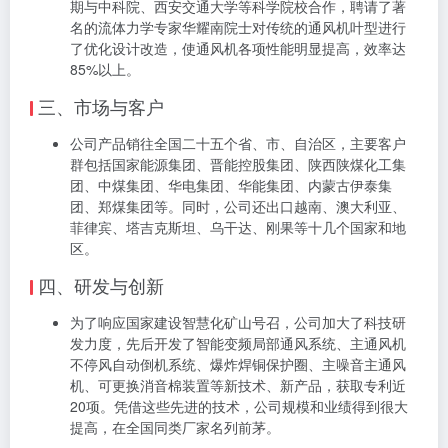
期与中科院、西安交通大学等科学院校合作，聘请了著
名的流体力学专家华耀南院士对传统的通风机叶型进行
了优化设计改造，使通风机各项性能明显提高，效率达
85%以上。
三、市场与客户
公司产品销往全国二十五个省、市、自治区，主要客户
群包括国家能源集团、晋能控股集团、陕西陕煤化工集
团、中煤集团、华电集团、华能集团、内蒙古伊泰集
团、郑煤集团等。同时，公司还出口越南、澳大利亚、
菲律宾、塔吉克斯坦、乌干达、刚果等十几个国家和地
区。
四、研发与创新
为了响应国家建设智慧化矿山号召，公司加大了科技研
发力度，先后开发了智能变频局部通风系统、主通风机
不停风自动倒机系统、爆炸焊铜保护圈、主噪音主通风
机、可更换消音棉装置等新技术、新产品，获取专利近
20项。凭借这些先进的技术，公司规模和业绩得到很大
提高，在全国同类厂家名列前茅。