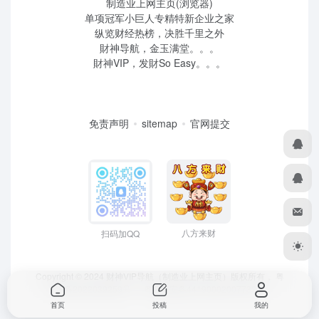
制造业上网主页(浏览器)
单项冠军小巨人专精特新企业之家
纵览财经热榜，决胜千里之外
財神导航，金玉满堂。。。
財神VIP，发財So Easy。。。
免责声明
sitemap
官网提交
八方来财
扫码加QQ
Copyright © 2024 财神VIP导航（制造业上网主页）版权所有，
粤
ICP备2022039259号
、 粤公网安备44190002007732号
首页
投稿
我的