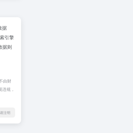
z数据
索引擎
数据则
，不由财
出现违规，
l转载请注明