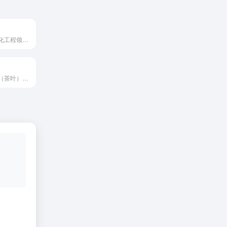
山西电子与智能化工程领域优秀供应商
广西自治区农业（茶叶）产业化重点龙头企业