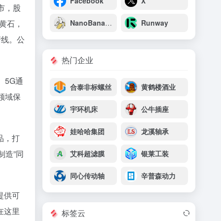
Facebook
X
市，股
北黄石，
NanoBanana
Runway
产线。公
热门企业
、5G通
合泰非标螺丝
黄鹤楼酒业
领域保
宇环机床
公牛插座
娃哈哈集团
龙溪轴承
品，打
制造”同
艾科超滤膜
银莱工装
同心传动轴
辛普森动力
提供可
在这里
标签云