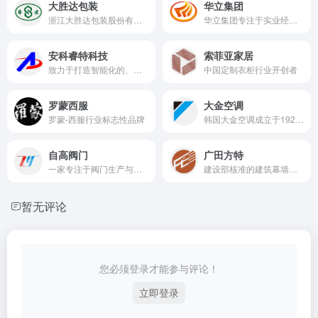
大胜达包装
华立集团
浙江大胜达包装股份有限公司成立于2004年11月，总部坐落于美丽的杭州、国家级萧山经济技术开发区，股票代码603687。前身为浙江大胜达包装有限公司，2016年完成股份制改造。
华立集团专注于实业经营、产业投资与整合。连续多年蝉联中国民营企业500强，全球员工逾万人
安科睿特科技
索菲亚家居
致力于打造智能化的、与社会和环境共荣共存的低碳绿色产业
中国定制衣柜行业开创者
罗蒙西服
大金空调
罗蒙-西服行业标志性品牌
韩国大金空调成立于1924年，近百年来不断探索人与空气的奥秘，凭借多年来对空气的专注研究，为全球用户持续带来更幸福、舒适的空气体验。
自高阀门
广田方特
一家专注于阀门生产与销售的守合同重信用企业
建设部核准的建筑幕墙行业“双甲”资质，建筑装修装饰“双甲资质”
暂无评论
您必须登录才能参与评论！
立即登录