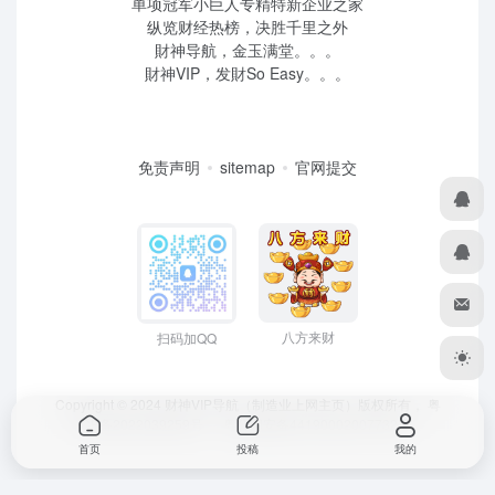
单项冠军小巨人专精特新企业之家
纵览财经热榜，决胜千里之外
財神导航，金玉满堂。。。
財神VIP，发財So Easy。。。
免责声明
sitemap
官网提交
八方来财
扫码加QQ
Copyright © 2024 财神VIP导航（制造业上网主页）版权所有，
粤
ICP备2022039259号
、 粤公网安备44190002007732号
首页
投稿
我的