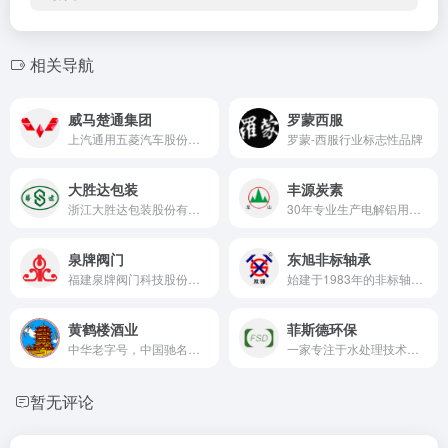
相关导航
威马楚通集团
罗蒙西服
上汽通用五菱汽车股份有限公司湖北省授权经销商
罗蒙-西服行业标志性品牌
大胜达包装
丰源炭素
浙江大胜达包装股份有限公司成立于2004年11月，总部坐落于美丽的杭州、国家级萧山经济技术开发区，股票代码603687。前身为浙江大胜达包装有限公司，2016年完成股份制改造。
30年专业生产电解铝用预焙阳极
泉牌阀门
东旭非标轴承
福建泉牌阀门科技股份有限公司身为技术成熟的低阻力倒流防止器生产厂家
始建于1983年的非标轴承研发与制造商，中国驰名商标（双锤）
黄鹤楼酒业
菲斯德环保
中华老字号，中国驰名商标，白酒行业南派大清香典范
一家专注于水处理技术开发与应用的科技型企业
暂无评论