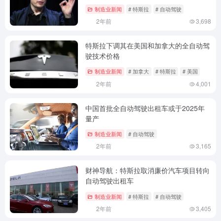
制造业新闻
# 特斯拉
# 自动驾驶
2年前
3,698
特斯拉下调其在美国和加拿大的全自动驾
驶技术价格
制造业新闻
# 加拿大
# 特斯拉
# 美国
2年前
4,001
中国首批全自动驾驶出租车或于2025年
量产
制造业新闻
# 自动驾驶
2年前
3,165
财神导航：特斯拉取消廉价汽车项目转向
自动驾驶出租车
制造业新闻
# 特斯拉
# 自动驾驶
2年前
3,405