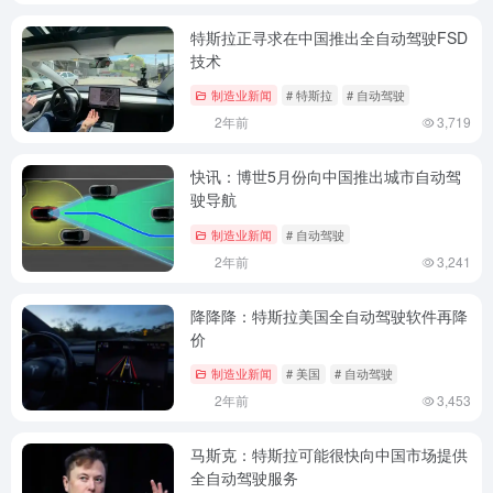
特斯拉正寻求在中国推出全自动驾驶FSD
技术
制造业新闻
# 特斯拉
# 自动驾驶
2年前
3,719
快讯：博世5月份向中国推出城市自动驾
驶导航
制造业新闻
# 自动驾驶
2年前
3,241
降降降：特斯拉美国全自动驾驶软件再降
价
制造业新闻
# 美国
# 自动驾驶
2年前
3,453
马斯克：特斯拉可能很快向中国市场提供
全自动驾驶服务