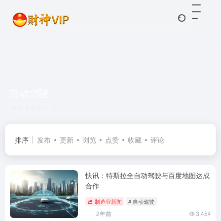
自动驾驶
共 8 篇资讯
排序
发布
更新
浏览
点赞
收藏
评论
快讯：特斯拉全自动驾驶与百度地图达成
合作
制造业新闻
# 自动驾驶
2年前
3,454