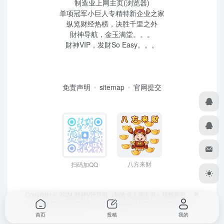
制造业上网主页(浏览器)
单项冠军小巨人专精特新企业之家
纵览财经热榜，决胜千里之外
財神导航，金玉满堂。。。
財神VIP，发財So Easy。。。
免责声明
sitemap
官网提交
八方来财
扫码加QQ
Copyright © 2024 财神VIP导航（制造业上网主页）版权所有，
粤
ICP备2022039259号
、 粤公网安备44190002007732号
首页
投稿
我的