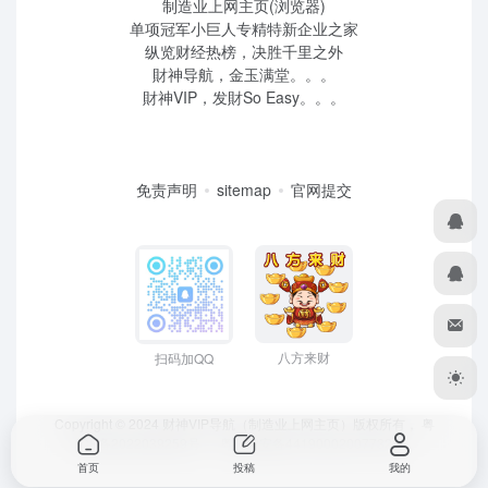
制造业上网主页(浏览器)
单项冠军小巨人专精特新企业之家
纵览财经热榜，决胜千里之外
財神导航，金玉满堂。。。
財神VIP，发財So Easy。。。
免责声明
sitemap
官网提交
八方来财
扫码加QQ
Copyright © 2024 财神VIP导航（制造业上网主页）版权所有，
粤
ICP备2022039259号
、 粤公网安备44190002007732号
首页
投稿
我的