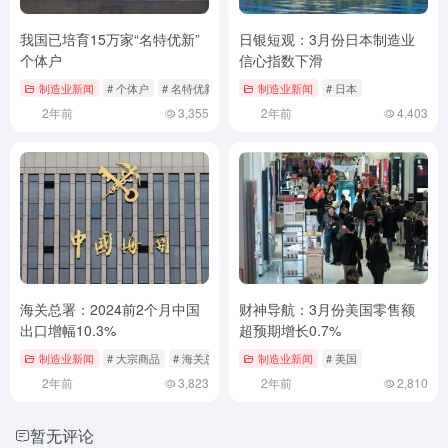
我国已培育15万家“名特优新”
日银短观：3月份日本制造业
个体户
信心指数下滑
制造业新闻
# 个体户
# 名特优新
制造业新闻
# 日本
2年前
3,355
2年前
4,403
海关总署：2024前2个月中国
财神导航：3月份美国零售额
出口增幅10.3%
超预期增长0.7%
制造业新闻
# 大宗商品
# 海关总署
制造业新闻
# 美国
2年前
3,823
2年前
2,810
暂无评论