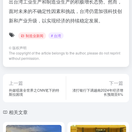
出台湾工业生产和制造业生产的积极增长态势。然而，
面对未来的不确定性因素和挑战，台湾仍需加强科技创
新和产业升级，以实现经济的持续稳定发展。
制造业新闻
# 台湾
©
版权声明
The copyright of the article belongs to the author, please do not reprint
without permission.
上一篇
下一篇
外媒唱衰全世界之CNN笔下的特
渣打银行下调越南2024年经济增
斯拉困境
长预期至6%
相关文章