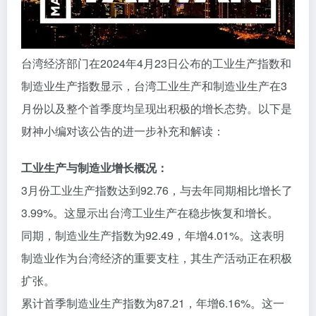
台湾经济部门在2024年4月23日公布的工业生产指数和
制造业生产指数显示，台湾工业生产和制造业生产在3
月份以及整个首季度均呈现出积极的增长态势。以下是
财神小编对该公告的进一步补充和解读：
工业生产与制造业增长概况：
3月份工业生产指数达到92.76，与去年同期相比增长了
3.99%。这显示出台湾工业生产在稳步恢复和增长。
同期，制造业生产指数为92.49，年增4.01%。这表明
制造业作为台湾经济的重要支柱，其生产活动正在积极
扩张。
累计首季制造业生产指数为87.21，年增6.16%。这一