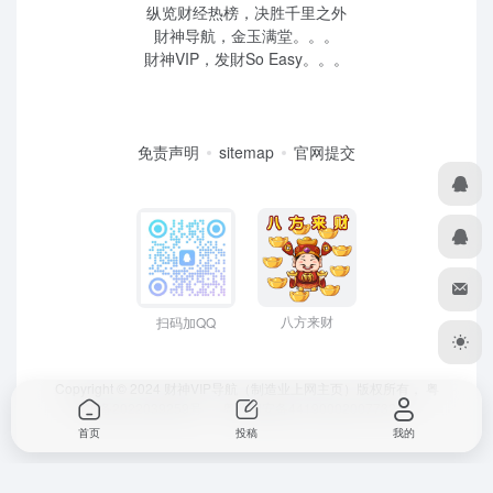
纵览财经热榜，决胜千里之外
財神导航，金玉满堂。。。
財神VIP，发財So Easy。。。
免责声明
sitemap
官网提交
八方来财
扫码加QQ
Copyright © 2024 财神VIP导航（制造业上网主页）版权所有，
粤
ICP备2022039259号
、 粤公网安备44190002007732号
首页
投稿
我的