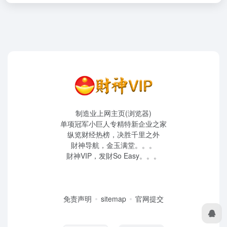
制造业上网主页(浏览器)
单项冠军小巨人专精特新企业之家
纵览财经热榜，决胜千里之外
財神导航，金玉满堂。。。
財神VIP，发財So Easy。。。
免责声明
sitemap
官网提交