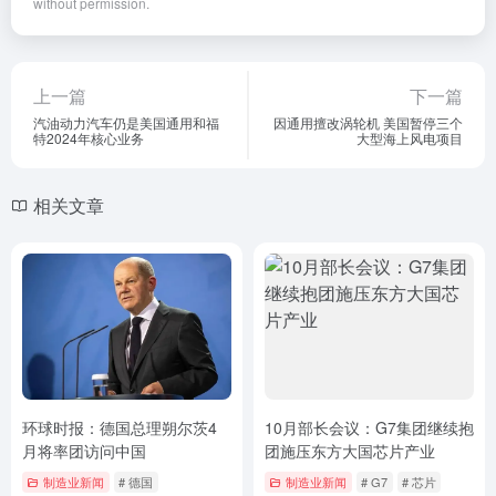
without permission.
上一篇
下一篇
汽油动力汽车仍是美国通用和福
因通用擅改涡轮机 美国暂停三个
特2024年核心业务
大型海上风电项目
相关文章
环球时报：德国总理朔尔茨4
10月部长会议：G7集团继续抱
月将率团访问中国
团施压东方大国芯片产业
制造业新闻
# 德国
制造业新闻
# G7
# 芯片