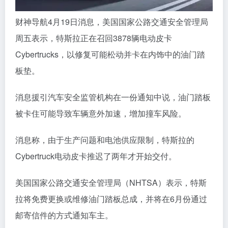
财神导航4月19日消息，美国国家公路交通安全管理局
周五表示，特斯拉正在召回3878辆电动皮卡
Cybertrucks，以修复可能松动并卡在内饰中的油门踏
板垫。
消息援引汽车安全监管机构在一份通知中说，油门踏板
被卡住可能导致车辆意外加速，增加撞车风险。
消息称，由于生产问题和电池供应限制，特斯拉的
Cybertruck电动皮卡推迟了两年才开始交付。
美国国家公路交通安全管理局（NHTSA）表示，特斯
拉将免费更换或维修油门踏板总成，并将在6月份通过
邮寄信件的方式通知车主。