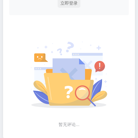
立即登录
暂无评论...