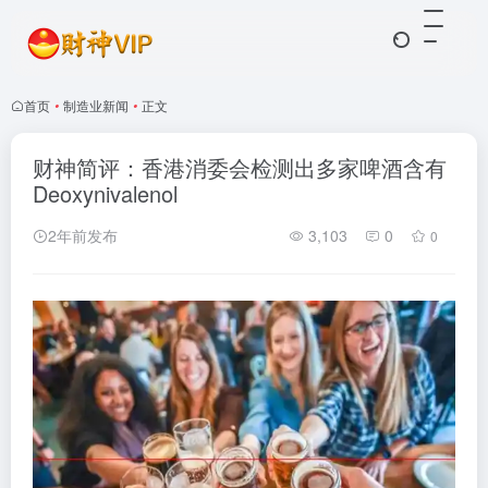
首页
•
制造业新闻
•
正文
财神简评：香港消委会检测出多家啤酒含有
Deoxynivalenol
2年前发布
3,103
0
0