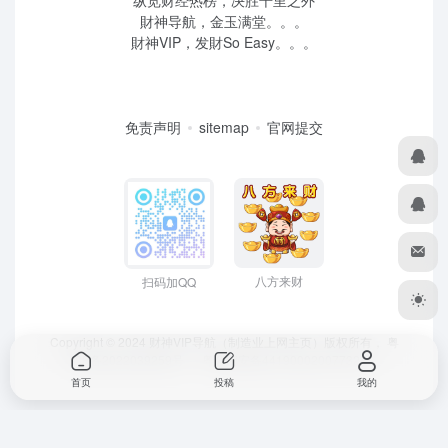
纵览财经热榜，决胜千里之外
財神导航，金玉满堂。。。
財神VIP，发財So Easy。。。
免责声明
sitemap
官网提交
八方来财
扫码加QQ
Copyright © 2024 财神VIP导航（制造业上网主页）版权所有，
粤
ICP备2022039259号
、 粤公网安备44190002007732号
首页
投稿
我的