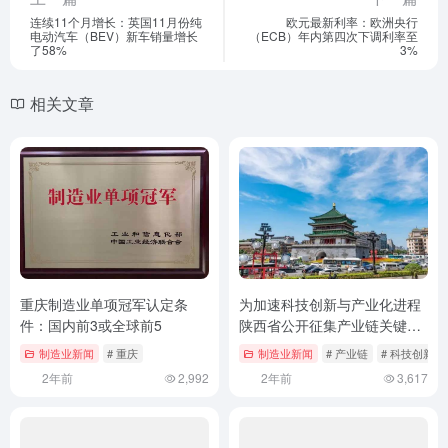
连续11个月增长：英国11月份纯
欧元最新利率：欧洲央行
电动汽车（BEV）新车销量增长
（ECB）年内第四次下调利率至
了58%
3%
相关文章
重庆制造业单项冠军认定条
为加速科技创新与产业化进程
件：国内前3或全球前5
陕西省公开征集产业链关键核
心技术
制造业新闻
# 重庆
制造业新闻
# 产业链
# 科技创新
2年前
2,992
2年前
3,617