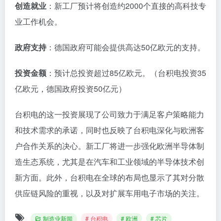
创造就业
：新工厂预计将创造约2000个直接的高科技专
业工作机会。
政府支持
：德国政府可能会提供高达50亿欧元的支持。
投资金额
：预计总投资超过85亿欧元。（台积电投资35
亿欧元，德国政府投资50亿元）
台积电的这一投资展现了公司致力于满足客户策略能力
和技术需求的承诺，同时也反映了台积电深化与欧洲客
户合作关系的决心。新工厂将进一步强化欧洲半导体制
造生态系统，尤其是在汽车和工业领域的半导体技术创
新方面。此外，台积电在全球的布局也显示了其对分散
供应链风险的重视，以及对扩展车用电子市场的关注。
制造业新闻
# 台积电
# 欧洲
# 芯片