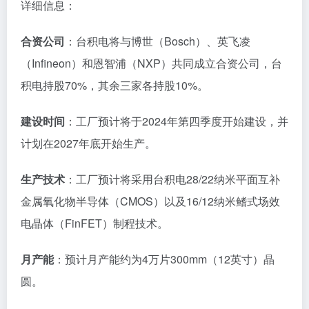
详细信息：
合资公司
：台积电将与博世（Bosch）、英飞凌
（Infineon）和恩智浦（NXP）共同成立合资公司，台
积电持股70%，其余三家各持股10%。
建设时间
：工厂预计将于2024年第四季度开始建设，并
计划在2027年底开始生产。
生产技术
：工厂预计将采用台积电28/22纳米平面互补
金属氧化物半导体（CMOS）以及16/12纳米鳍式场效
电晶体（FinFET）制程技术。
月产能
：预计月产能约为4万片300mm（12英寸）晶
圆。