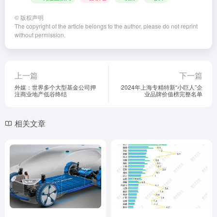
©
版权声明
The copyright of the article belongs to the author, please do not reprint
without permission.
上一篇
下一篇
外媒：世界多个大型基金公司押
2024年上海专精特新“小巨人”企
注商业地产低谷终结
业品牌价值榜完整名单
相关文章