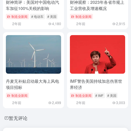
财神简评：美国对中国电动汽
财神观察：2023年各省市规上
车加征100%关税的影响
工业营收及增速概况
制造业新闻
# 电动车
# 美国
制造业新闻
2年前
4,180
2年前
2,915
丹麦无补贴启动最大海上风电
IMF警告美国持续加息伤害世
项目招标
界经济
制造业新闻
制造业新闻
# IMF
# 美国
2年前
2,499
2年前
3,003
暂无评论