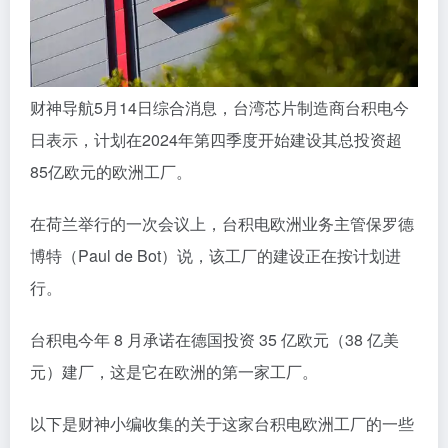
财神导航5月14日综合消息，台湾芯片制造商台积电今
日表示，计划在2024年第四季度开始建设其总投资超
85亿欧元的欧洲工厂。
在荷兰举行的一次会议上，台积电欧洲业务主管保罗德
博特（Paul de Bot）说，该工厂的建设正在按计划进
行。
台积电今年 8 月承诺在德国投资 35 亿欧元（38 亿美
元）建厂，这是它在欧洲的第一家工厂。
以下是财神小编收集的关于这家台积电欧洲工厂的一些