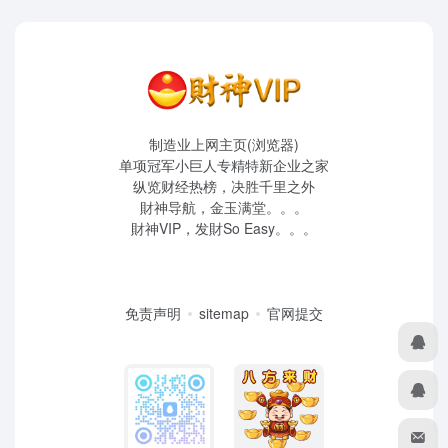
制造业上网主页(浏览器)
单项冠军小巨人专精特新企业之家
纵览财经热榜，决胜千里之外
財神导航，金玉满堂。。。
財神VIP，发財So Easy。。。
免责声明
sitemap
官网提交