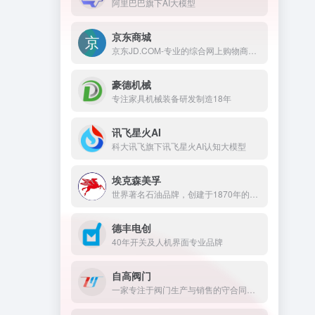
阿里巴巴旗下AI大模型
京东商城
京东JD.COM-专业的综合网上购物商城，为您提供正品低价的购物选择、优质便捷的服务体验。商品来自全球数十万品牌商家，囊括家电、手机、电脑、服装、居家、母婴、美妆、个护、食品、生鲜等丰富品类，满足各种购物需求。
豪德机械
专注家具机械装备研发制造18年
讯飞星火AI
科大讯飞旗下讯飞星火AI认知大模型
埃克森美孚
世界著名石油品牌，创建于1870年的美国，1999年美孚石油和埃克森石油合并为埃克森美孚，成为世界第一大石油公司。
德丰电创
40年开关及人机界面专业品牌
自高阀门
一家专注于阀门生产与销售的守合同重信用企业