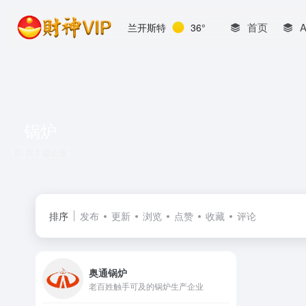
首页
兰开斯特
36°
锅炉
共 1 篇企业
排序
发布
更新
浏览
点赞
收藏
评论
奥通锅炉
老百姓触手可及的锅炉生产企业