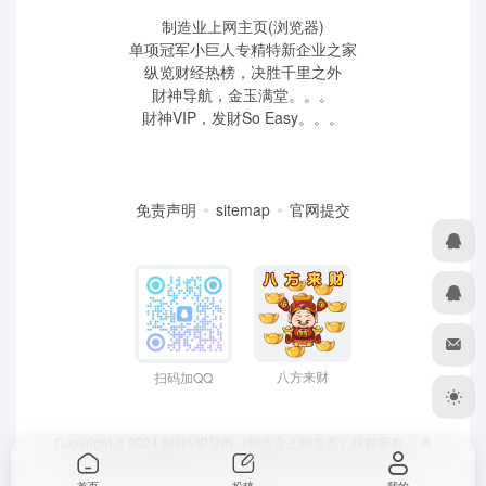
制造业上网主页(浏览器)
单项冠军小巨人专精特新企业之家
纵览财经热榜，决胜千里之外
財神导航，金玉满堂。。。
財神VIP，发財So Easy。。。
免责声明
sitemap
官网提交
八方来财
扫码加QQ
Copyright © 2024 财神VIP导航（制造业上网主页）版权所有，
粤
ICP备2022039259号
、 粤公网安备44190002007732号
首页
投稿
我的