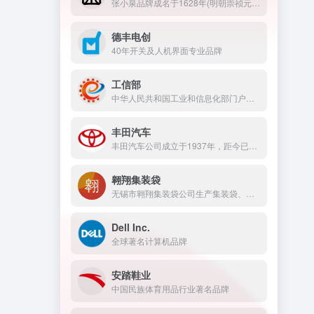
张小泉品牌成名于1628年(明朝崇祯元年)，是中华老字号，也是刀剪行业中唯一的中国驰名商标。
德丰电创
40年开关及人机界面专业品牌
工信部
中华人民共和国工业和信息化部门户网站
丰田汽车
丰田汽车公司成立于1937年，距今已有八十多年的历史。作为LEXUS雷克萨斯品牌、TOYOTA丰田品牌进口车总经销商，TMCI从事上述品牌汽车的进口、分销以及与此相关的营销网络建设、培训、市场推广等业务活动
翱翔集装袋
无锡市翱翔集装袋公司生产集装袋、吨袋、FIBC、土工布等塑料包装袋制品。
Dell Inc.
全球著名计算机品牌
安踏鞋业
中国民族体育用品行业著名品牌