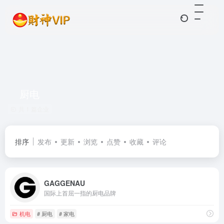
厨电
共 1 篇企业
排序
发布
更新
浏览
点赞
收藏
评论
GAGGENAU
国际上首屈一指的厨电品牌
机电
# 厨电
# 家电