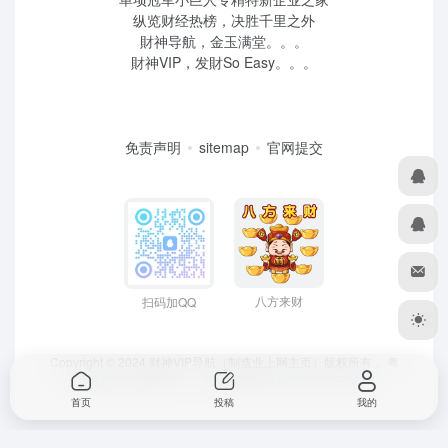
纵览财经热榜，决胜千里之外
財神导航，金玉满堂。。。
財神VIP，发財So Easy。。。
免责声明
sitemap
官网提交
八方来财
扫码加QQ
Copyright © 2024 财神VIP导航（制造业上网主页）版权所有，
粤
ICP备2022039259号
、 粤公网安备44190002007732号
首页
投稿
我的