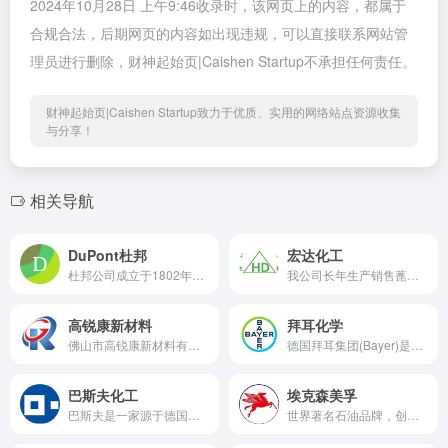
2024年10月28日 上午9:46收录时，该网页上的内容，都属于
合规合法，后期网页的内容如出现违规，可以直接联系网站管
理员进行删除，财神起始页|Caishen Startup不承担任何责任。
财神起始页|Caishen Startup致力于优质、实用的网络站点资源收集
与分享！
相关导航
DuPont杜邦
宏达化工
杜邦公司成立于1802年，在全球70个国家经营业务，共有员工79000多人。2015年，陶氏化学和杜邦美国宣布合并，新公司将成为全球仅次于巴斯夫的第二大化工企业
我公司长年生产销售蓖麻油酸锌、有机膨润土、硬脂酸锌。为您提供优良的有机膨润土,蓖麻油酸锌,硬脂酸锌等产品等行情资讯,产品畅销全国各地,13931734046
高锐康新材料
拜耳化学
佛山市高锐康新材料有限公司是一间 拥有自主品牌体育设施建设施工团队，多年的发展使来力成为了谦虚的行业先行者、成本控制专家、供应链专家和服务专家，得到了广大商家和消费者的认可和青睐
德国拜耳集团(Bayer)是全球知名的《财富》世界500强企业之一。在生命科学领域的健康与农业方面具有核心竞争力。拜耳集团创建于1863年德国。
巴斯夫化工
埃克森美孚
巴斯夫是一家源于德国的世界著名化工品牌企业，巴斯夫与大中华市场的渊源可以追溯到1885年，持续多年财富世界500强企业
世界著名石油品牌，创建于1870年的美国，1999年美孚石油和埃克森石油合并为埃克森美孚，成为世界第一大石油公司。