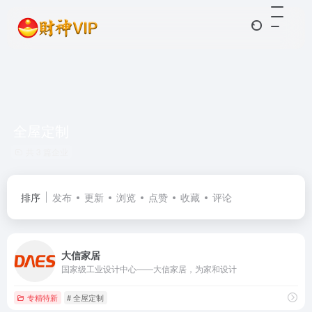
全屋定制
共 3 篇企业
排序
发布
更新
浏览
点赞
收藏
评论
大信家居
国家级工业设计中心——大信家居，为家和设计
专精特新
# 全屋定制