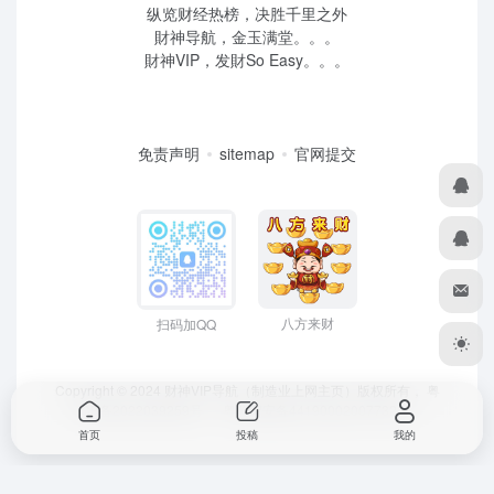
纵览财经热榜，决胜千里之外
財神导航，金玉满堂。。。
財神VIP，发財So Easy。。。
免责声明
sitemap
官网提交
八方来财
扫码加QQ
Copyright © 2024 财神VIP导航（制造业上网主页）版权所有，
粤
ICP备2022039259号
、 粤公网安备44190002007732号
首页
投稿
我的