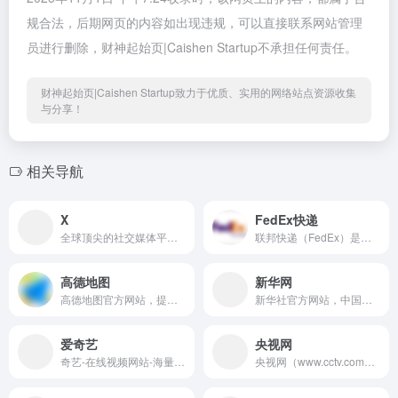
规合法，后期网页的内容如出现违规，可以直接联系网站管理
员进行删除，财神起始页|Caishen Startup不承担任何责任。
财神起始页|Caishen Startup致力于优质、实用的网络站点资源收集
与分享！
相关导航
X
FedEx快递
全球顶尖的社交媒体平台之一
联邦快递（FedEx）是一家国际性速递集团，提供隔夜快递、地面快递、重型货物运送、文件复印及物流服务
高德地图
新华网
高德地图官方网站，提供全国地图浏览，地点搜索，公交驾车查询服务。可同时查看商家团购、优惠信息。高德地图，您的出行、生活好帮手。
新华社官方网站，中国主要重点新闻网站,
爱奇艺
央视网
奇艺-在线视频网站-海量正版高清视频在线观看
央视网（www.cctv.com）由中央广播电视总台主办，是以视频为特色的中央重点新闻网站，是央视的融合传播平台，是拥有全牌照业务资质的大型互联网文化企业。