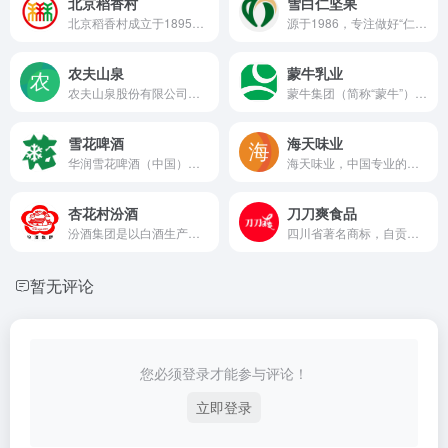
北京稻香村
雪白仁坚果
北京稻香村成立于1895年，主要生产糕点、肉食、速冻食品、月饼、元宵、粽子等特色食品，共16大类600多个品种
源于1986，专注做好“仁”30多年
农夫山泉
蒙牛乳业
农夫山泉股份有限公司是中国饮料20强之一，专注于研发、推广饮用天然水、果蔬汁饮料、特殊用途饮料和茶饮料等各类软饮料。
蒙牛集团（简称“蒙牛”）1999年成立于内蒙古自治区，总部位于呼和浩特，是全球乳业八强。
雪花啤酒
海天味业
华润雪花啤酒（中国）有限公司（简称华润雪花啤酒）成立于1993年，是一家生产、经营啤酒的全国性的专业啤酒公司
海天味业，中国专业的调味品生产企业，中国调味品领导品牌，中华老字号企业，距今已近300年历史。海天产品涵盖酱油、蚝油、调味酱、醋品、鸡精等8大系列。海天产品畅销市场多年，为人们熟悉和信赖。经典味道、品质如一。娅米厨房，邀您享受海天美味。海天，生活多美味。
杏花村汾酒
刀刀爽食品
汾酒集团是以白酒生产销售为主，集贸易、旅游、餐饮等为一体的国家大型一档企业，是国家清香型白酒标准制定的范本；公司主要产品有汾酒、竹叶青酒等。汾酒历史悠久，文化源远流长，和华夏文明、黄河文明、晋商文化同根同源，一脉相承。
四川省著名商标，自贡市农业产业化经营重点龙头企业
暂无评论
您必须登录才能参与评论！
立即登录