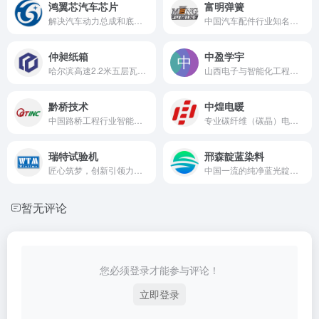
鸿翼芯汽车芯片
富明弹簧
解决汽车动力总成和底盘芯片领域的技术空白及国产化替代
中国汽车配件行业知名车用弹簧研发与制造商
仲昶纸箱
中盈学宇
哈尔滨高速2.2米五层瓦楞纸板及纸箱全产业链制造商
山西电子与智能化工程领域优秀供应商
黔桥技术
中煌电暖
中国路桥工程行业智能化和信息化卓越企业
专业碳纤维（碳晶）电采暖厂家。
瑞特试验机
邢森靛蓝染料
匠心筑梦，创新引领力学试验机行业新篇章
中国一流的纯净蓝光靛蓝生产厂家
暂无评论
您必须登录才能参与评论！
立即登录