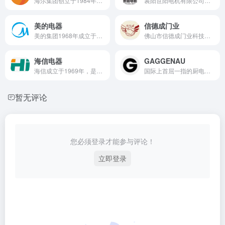
海尔集团创立于1984年，是全球领先的美好生活和数字化转型解决方案服务商。我们始终以用户为中心，连续5年作为全球唯一物联网生态品牌蝉联“BrandZ最具价值全球品牌100强”，连续15年稳居“欧睿国际全球大型家电品牌零售量”第一名。
襄阳世阳电机有限公司高效节能电机,,三相异步电机,抗震动电机,极速变频电机等电机产品销售覆盖全国及东南亚、欧美地区
美的电器
信德成门业
美的集团1968年成立于佛山顺德，是一家覆盖智能家居、楼宇科技，工业技术、机器人与自动化和数字化创新业务五大业务板块为一体的全球化科技集团
佛山市信德成门业科技有限公司是一家集生产、研究及销售于一体的电动伸缩门高新技术企业，拥有18大系列80余种具有自主知识产权的高科技产品，已取得多项国家专利。
海信电器
GAGGENAU
海信成立于1969年，是中国著名的家电企业。拥有海信视像（600060）、海信家电（000921）和三电控股（6444）三家在上海、深圳、香港、东京四地的上市公司
国际上首屈一指的厨电品牌
暂无评论
您必须登录才能参与评论！
立即登录